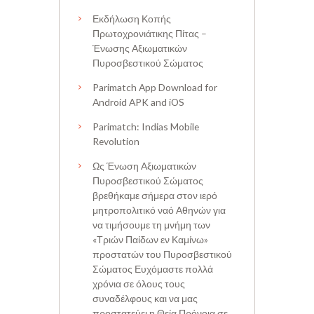
Εκδήλωση Κοπής
Πρωτοχρονιάτικης Πίτας –
Ένωσης Αξιωματικών
Πυροσβεστικού Σώματος
Parimatch App Download for
Android APK and iOS
Parimatch: Indias Mobile
Revolution
Ως Ένωση Αξιωματικών
Πυροσβεστικού Σώματος
βρεθήκαμε σήμερα στον ιερό
μητροπολιτικό ναό Αθηνών για
να τιμήσουμε τη μνήμη των
«Τριών Παίδων εν Καμίνω»
προστατών του Πυροσβεστικού
Σώματος Ευχόμαστε πολλά
χρόνια σε όλους τους
συναδέλφους και να μας
προστατεύει η Θεία Πρόνοια σε