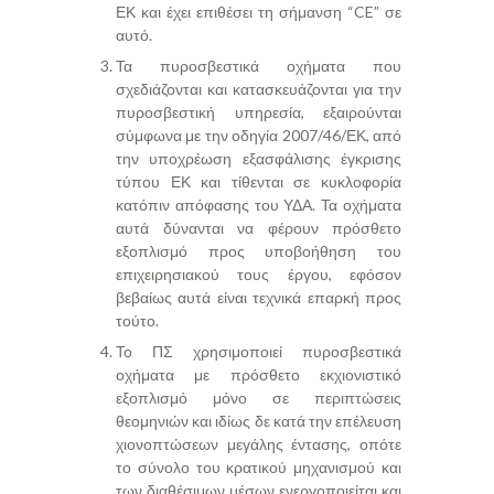
ΕΚ και έχει επιθέσει τη σήμανση “CE” σε
αυτό.
Τα πυροσβεστικά οχήματα που
σχεδιάζονται και κατασκευάζονται για την
πυροσβεστική υπηρεσία, εξαιρούνται
σύμφωνα με την οδηγία 2007/46/ΕΚ, από
την υποχρέωση εξασφάλισης έγκρισης
τύπου ΕΚ και τίθενται σε κυκλοφορία
κατόπιν απόφασης του ΥΔΑ. Τα οχήματα
αυτά δύνανται να φέρουν πρόσθετο
εξοπλισμό προς υποβοήθηση του
επιχειρησιακού τους έργου, εφόσον
βεβαίως αυτά είναι τεχνικά επαρκή προς
τούτο.
Το ΠΣ χρησιμοποιεί πυροσβεστικά
οχήματα με πρόσθετο εκχιονιστικό
εξοπλισμό μόνο σε περιπτώσεις
θεομηνιών και ιδίως δε κατά την επέλευση
χιονοπτώσεων μεγάλης έντασης, οπότε
το σύνολο του κρατικού μηχανισμού και
των διαθέσιμων μέσων ενεργοποιείται και