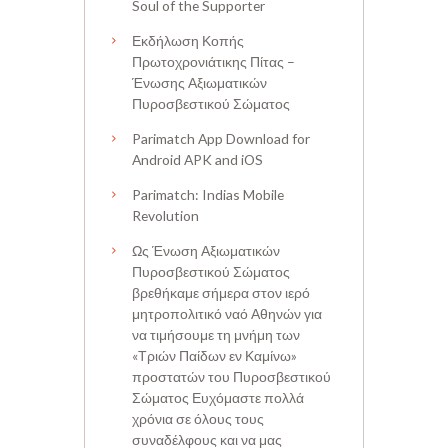
Soul of the Supporter
Εκδήλωση Κοπής
Πρωτοχρονιάτικης Πίτας –
Ένωσης Αξιωματικών
Πυροσβεστικού Σώματος
Parimatch App Download for
Android APK and iOS
Parimatch: Indias Mobile
Revolution
Ως Ένωση Αξιωματικών
Πυροσβεστικού Σώματος
βρεθήκαμε σήμερα στον ιερό
μητροπολιτικό ναό Αθηνών για
να τιμήσουμε τη μνήμη των
«Τριών Παίδων εν Καμίνω»
προστατών του Πυροσβεστικού
Σώματος Ευχόμαστε πολλά
χρόνια σε όλους τους
συναδέλφους και να μας