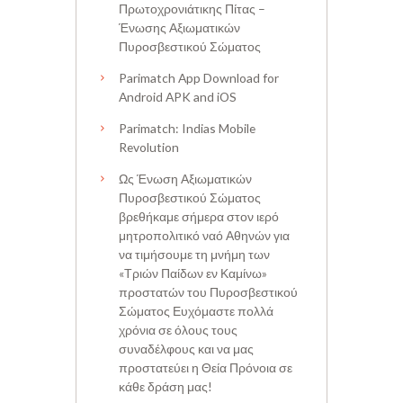
Πρωτοχρονιάτικης Πίτας –
Ένωσης Αξιωματικών
Πυροσβεστικού Σώματος
Parimatch App Download for
Android APK and iOS
Parimatch: Indias Mobile
Revolution
Ως Ένωση Αξιωματικών
Πυροσβεστικού Σώματος
βρεθήκαμε σήμερα στον ιερό
μητροπολιτικό ναό Αθηνών για
να τιμήσουμε τη μνήμη των
«Τριών Παίδων εν Καμίνω»
προστατών του Πυροσβεστικού
Σώματος Ευχόμαστε πολλά
χρόνια σε όλους τους
συναδέλφους και να μας
προστατεύει η Θεία Πρόνοια σε
κάθε δράση μας!