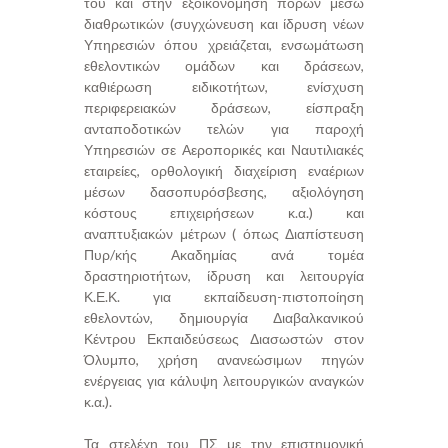
του και στην εξοικονόμηση πόρων μέσω
διαθρωτικών (συγχώνευση και ίδρυση νέων
Υπηρεσιών όπου χρειάζεται, ενσωμάτωση
εθελοντικών ομάδων και δράσεων,
καθιέρωση ειδικοτήτων, ενίσχυση
περιφερειακών δράσεων, είσπραξη
ανταποδοτικών τελών για παροχή
Υπηρεσιών σε Αεροπορικές και Ναυτιλιακές
εταιρείες, ορθολογική διαχείριση εναέριων
μέσων δασοπυρόσβεσης, αξιολόγηση
κόστους επιχειρήσεων κ.α.) και
αναπτυξιακών μέτρων ( όπως Διαπίστευση
Πυρ/κής Ακαδημίας ανά τομέα
δραστηριοτήτων, ίδρυση και λειτουργία
Κ.Ε.Κ. για εκπαίδευση-πιστοποίηση
εθελοντών, δημιουργία Διαβαλκανικού
Κέντρου Εκπαιδεύσεως Διασωστών στον
Όλυμπο, χρήση ανανεώσιμων πηγών
ενέργειας για κάλυψη λειτουργικών αναγκών
κ.α.).
Τα στελέχη του ΠΣ με την επιστημονική