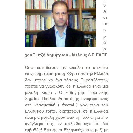
υ
Α
ντ
ιπ
υ
ρ
ά
ρ
χου Σιμτζή Δημήτριου – Μέλους Δ.Σ. ΕΑΠΣ
Όσοι καταθέτουν με ευκολία το απλοϊκό
επιχείρημα «μια μικρή Χώρα σαν την Ελλάδα
δεν μπορεί να έχει τόσους Πυροσβέστες»,
πρέπει να γνωρίζουν ότι η Ελλάδα είναι μια
μεγάλη Χώρα . Ο καθηγητής Πυρηνικής
Χημείας Παύλος Δημοτάκης αναφερόμενος
στη κλασματική ( fractal ) γεωμετρία του
Ελληνικού τόπου διαπιστώνει ότι η Ελλάδα
είναι μια μεγάλη χώρα σαν τη Γαλλία, γιατί το
ανάγλυφο της, αν απλωθεί έχει το ίδιο
εμβαδόν! Επίσης οι Ελληνικές ακτές μαζί με