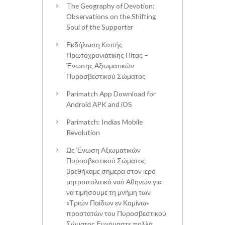
The Geography of Devotion:
Observations on the Shifting
Soul of the Supporter
Εκδήλωση Κοπής
Πρωτοχρονιάτικης Πίτας –
Ένωσης Αξιωματικών
Πυροσβεστικού Σώματος
Parimatch App Download for
Android APK and iOS
Parimatch: Indias Mobile
Revolution
Ως Ένωση Αξιωματικών
Πυροσβεστικού Σώματος
βρεθήκαμε σήμερα στον ιερό
μητροπολιτικό ναό Αθηνών για
να τιμήσουμε τη μνήμη των
«Τριών Παίδων εν Καμίνω»
προστατών του Πυροσβεστικού
Σώματος Ευχόμαστε πολλά