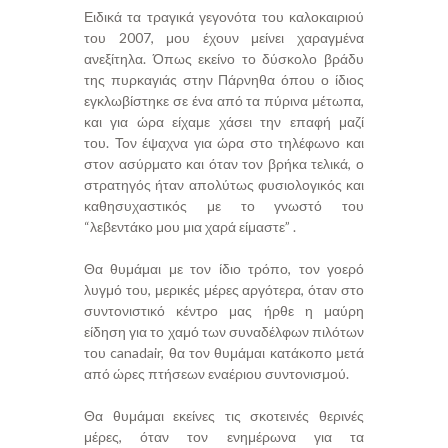
Ειδικά τα τραγικά γεγονότα του καλοκαιριού
του 2007, μου έχουν μείνει χαραγμένα
ανεξίτηλα. Όπως εκείνο το δύσκολο βράδυ
της πυρκαγιάς στην Πάρνηθα όπου ο ίδιος
εγκλωβίστηκε σε ένα από τα πύρινα μέτωπα,
και για ώρα είχαμε χάσει την επαφή μαζί
του. Τον έψαχνα για ώρα στο τηλέφωνο και
στον ασύρματο και όταν τον βρήκα τελικά, ο
στρατηγός ήταν απολύτως φυσιολογικός και
καθησυχαστικός με το γνωστό του
“λεβεντάκο μου μια χαρά είμαστε” .
Θα θυμάμαι με τον ίδιο τρόπο, τον γοερό
λυγμό του, μερικές μέρες αργότερα, όταν στο
συντονιστικό κέντρο μας ήρθε η μαύρη
είδηση για το χαμό των συναδέλφων πιλότων
του canadair, θα τον θυμάμαι κατάκοπο μετά
από ώρες πτήσεων εναέριου συντονισμού.
Θα θυμάμαι εκείνες τις σκοτεινές θερινές
μέρες, όταν τον ενημέρωνα για τα