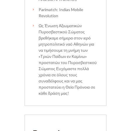
Parimatch: Indias Mobile
Revolution
Ως Ένωση Αξιωματικών
Πυροσβεστικού Σώματος
βρεθήκαμε σήμερα στον ιερό
μητροπολιτικό ναό Αθηνών για
να τιμήσουμε τη μνήμη των
«Τριών Παίδων εν Καμίνω»
προστατών του Πυροσβεστικού
Σώματος Ευχόμαστε πολλά
χρόνια σε όλους τους
συναδέλφους και να μας
προστατεύει η Θεία Πρόνοια σε
κάθε δράση μας!