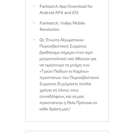
Parimatch App Download for
Android APK and iOS
Parimatch: Indias Mobile
Revolution
Ως Ένωση Αξιωματικών
Πυροσβεστικού Σώματος
βρεθήκαμε σήμερα στον ιερό
μητροπολιτικό ναό Αθηνών για
να τιμήσουμε τη μνήμη των
«Τριών Παίδων εν Καμίνω»
προστατών του Πυροσβεστικού
Σώματος Ευχόμαστε πολλά
χρόνια σε όλους τους
συναδέλφους και να μας
προστατεύει η Θεία Πρόνοια σε
κάθε δράση μας!