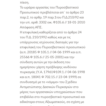
πίεση.
Το ωράριο εργασίας του Πυροσβεστικού
Προσωπικού προβλέπεται απ΄ το άρθρο 23
παρ.2, το αρθρ. 19 παρ.1του Π.Δ.210/92 και
την υπ. αριθ. 3302 οικ. Φ105.6 // 18-01-2010
Απόφαση ΑΠΣ.
Η επιφυλακή καθορίζεται από το άρθρο 24
του Π.Δ. 210/1992 καθώς και με τις
υπάρχουσες ισχύουσες διαταγές για την
επιφυλακή του Πυροσβεστικού προσωπικού
(α.π. 20185 Φ 105.1 // 04-06-1999 και α.π.
25566 Φ 105.6 // 25-05-2001) και την
σύνδεση αυτών με την έκδοση του
ημερήσιου χάρτη πρόβλεψης κινδύνου
πυρκαγιάς (Υ.Α. 17961Φ109.1 // 04-06-1998
και α.π. 18041 Φ 702.15 // 23-04-1999) σε
συνδυασμό με το «νόμιμο» του Σχεδίου
Αντιμετώπισης Δασικών Πυρκαγιών στο
μέρος των εργασιακών υποχρεώσεων που
επιβάλλει στο πυροσβεστικό προσωπικό και
ειδικότερα στους Αξιωματικούς, σε σχέση με