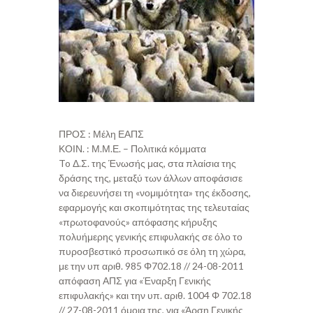
ΠΡΟΣ : Μέλη ΕΑΠΣ
ΚΟΙΝ. : Μ.Μ.Ε. – Πολιτικά κόμματα
To Δ.Σ. της Ένωσής μας, στα πλαίσια της
δράσης της, μεταξύ των άλλων αποφάσισε
να διερευνήσει τη «νομιμότητα» της έκδοσης,
εφαρμογής και σκοπιμότητας της τελευταίας
«πρωτοφανούς» απόφασης κήρυξης
πολυήμερης γενικής επιφυλακής σε όλο το
πυροσβεστικό προσωπικό σε όλη τη χώρα,
με την υπ αριθ. 985 Φ702.18 // 24-08-2011
απόφαση ΑΠΣ για «Έναρξη Γενικής
επιφυλακής» και την υπ. αριθ. 1004 Φ 702.18
// 27-08-2011 όμοια της, για «Άρση Γενικής