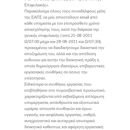
Επιφυλακής».
Παρακαλούμε όλους τους συναδέλφους μέλη
της ΕΑΠΣ να μας αποστείλουν email από
κάθε υπηρεσία με τον επιπρόσθετο χρόνο
απασχόλησης τους, κατά την διάρκεια της
γενικής επιφυλακής ( από 25-08-2011
Ω/07:00 μέχρι και 28-08-2011 και Ω/07:30),
προκειμένου να διεκδικήσουμε δικαστικά την
αποζημίωση του, αλλά και την απόδοση
ευθυνών για αυτήν την διοικητική πράξη η
οποία δημιούργησε ιδιαιτέρως επιβαρυντικές
εργασιακές συνθήκες σε όσους την
υπέστησαν.
Ειδικότερα οι συνθήκες εργασίας που
επιβληθήκαν στο πυροσβεστικό προσωπικό,
χαρακτηρίζονται από εκβιαζόμενη απλήρωτη
υπερεργασία, απάνθρωπα και εξοντωτικά
ωράρια, απουσία συνθηκών και όρων
υγιεινής και ασφάλειας εργασίας, σαθρό,
αναχρονιστικό και αυταρχικό εσωτερικό
διοικητικό καθεστώς και αφόρητη εργασιακή