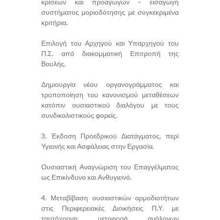
κρίσεων και προαγωγών – εισαγωγή
συστήματος μοριοδότησης με συγκεκριμένα
κριτήρια.
Επιλογή του Αρχηγού και Υπαρχηγού του
Π.Σ. από διακομματική Επιτροπή της
Βουλής.
Δημιουργία νέου οργανογράμματος και
τροποποίηση του κανονισμού μεταθέσεων
κατόπιν ουσιαστικού διαλόγου με τους
συνδικαλιστικούς φορείς.
3. Έκδοση Προεδρικού Διατάγματος, περί
Υγιεινής και Ασφάλειας στην Εργασία.
Ουσιαστική Αναγνώριση του Επαγγέλματος
ως Επικίνδυνο και Ανθυγιεινό.
4. Μεταβίβαση ουσιαστικών αρμοδιοτήτων
στις Περιφερειακές Διοικήσεις Π.Υ. με
ταυτόχρονη μεταφορά ανάλογων