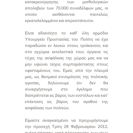
κατακρεούργησης των μισθολογικών
απολαβών των 70.000 συναδέλφων μας, οι
οποίοι αισθάνονται παντελώς
εγκαταλελειμμένοι και απροστάτευτοι.
Είναι αδιανόητο το καθ’ ύλη αρμόδιο
Υπουργείο Προστασίας του Πολίτη να έχει
παραδώσει εν λευκώ στους τροϊκανούς και
στα εγχώρια εκτελεστικά τους όργανα τις
τύχες της ασφάλειας της χώρας μας και να
μην υψώνει τείχος συμπαράστασης στους
υφισταμένους του. Εμείς από την πλευρά
μας, ως θεσμικοί συνομιλητές της πολιτικής
ηγεσίας, δηλώνουμε ότι δεν θα
συνεργήσουμε στο έγκλημα που
διαπράττεται εις βάρος των ενστόλων και κατ’
επέκταση εις βάρος του αγαθού της
ασφάλειας των πολιτών.
Είμαστε αναγκασμένοι να προχωρήσουμε
την προσεχή Τρίτη 28 Φεβρουαρίου 2012,
ημέρα ψήφισης, κατά πληροφορίες, των νέων