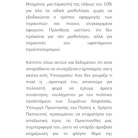
Μνημόνιο, μια περικοπή της τάξεως του 10%
για όλα τα ειδικά μισθολόγια, χωρίς να
εξειδικεύεται ο τρόπος εφαρμογής των
περικοπών και ποιους συγκεκριμένα
αφορούν. Πρόσθεσε, ωστόσο, ότι δεν
πρόκειται για νέο μισθολόγιο, αλλά για
περικοπές του υφιστάμενου
προϋπολογισμού.
Κατόπιν όλων αυτών και δεδομένου ότι είναι
απαράδεκτο να συνεχίζεται ο εμπαιγμός και η
εικόνα ενός Υπουργείου που δεν γνωρίζει τι
ποιεί η …αριστερά του, απαιτούμε για
πολλοστή φορά να έχουμε άμεση
συνάντηση, τουλάχιστον με τον πολιτικό
προϊστάμενο των Σωμάτων Ασφαλείας,
Υπουργό Προστασίας του Πολίτη κ. Χρήστο
Παπουτσή, προκειμένου να σταματήσει την
απαξιωτική προς τις Ομοσπονδίες μας
συμπεριφορά του, ώστε να υπάρξει αμοιβαία
ενημέρωση για το φλέγον θέμα της