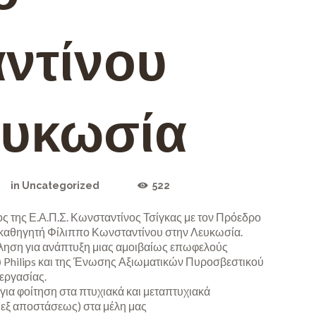
ντίνου
ευκωσία
in
Uncategorized
522
 της Ε.Α.Π.Σ. Κωνσταντίνος Τσίγκας με τον Πρόεδρο
 καθηγητή Φίλιππο Κωνσταντίνου στην Λευκωσία.
ληση για ανάπτυξη μιας αμοιβαίως επωφελούς
 Philips και της Ένωσης Αξιωματικών Πυροσβεστικού
εργασίας.
ια φοίτηση στα πτυχιακά και μεταπτυχιακά
εξ αποστάσεως) στα μέλη μας