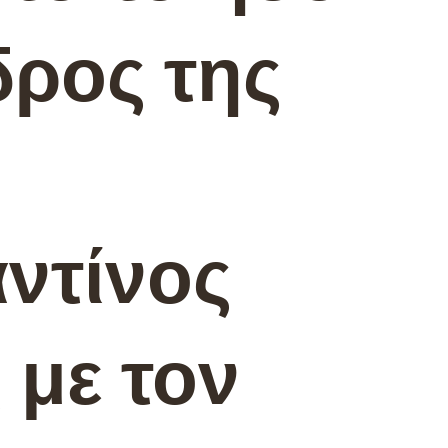
δρος της
ντίνος
 με τον