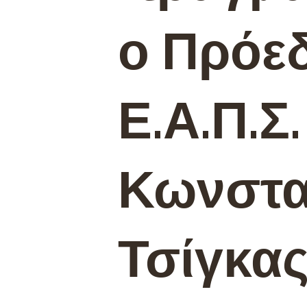
ο Πρόε
Ε.Α.Π.Σ.
Κωνστα
Τσίγκας