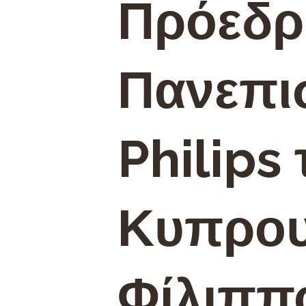
Πρόεδρ
Πανεπι
Philips 
Κυπρου
Φίλιππ