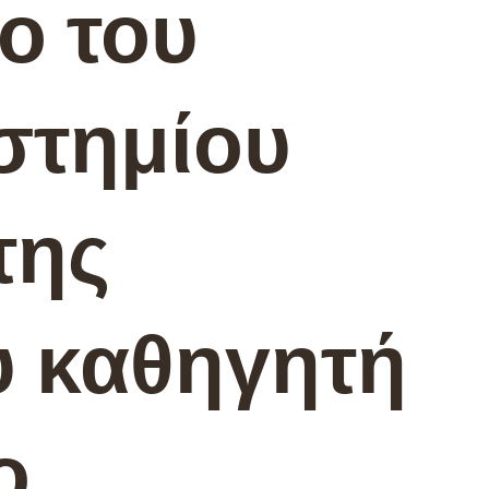
ο του
στημίου
της
 καθηγητή
ο