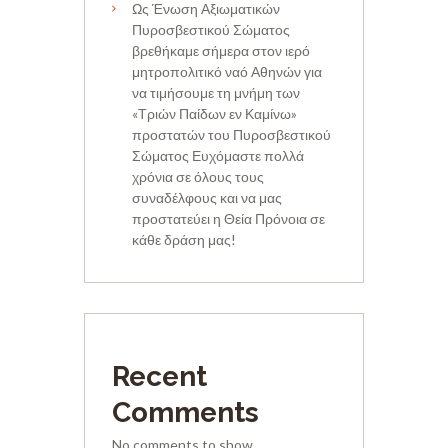
Ως Ένωση Αξιωματικών
Πυροσβεστικού Σώματος
βρεθήκαμε σήμερα στον ιερό
μητροπολιτικό ναό Αθηνών για
να τιμήσουμε τη μνήμη των
«Τριών Παίδων εν Καμίνω»
προστατών του Πυροσβεστικού
Σώματος Ευχόμαστε πολλά
χρόνια σε όλους τους
συναδέλφους και να μας
προστατεύει η Θεία Πρόνοια σε
κάθε δράση μας!
Recent
Comments
No comments to show.