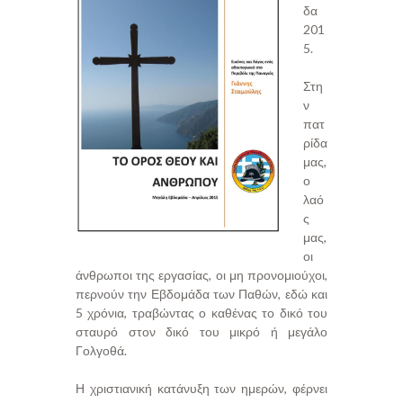
δα
201
5.
Στη
ν
πατ
ρίδα
μας,
ο
λαό
ς
μας,
οι
άνθρωποι της εργασίας, οι μη προνομιούχοι,
περνούν την Εβδομάδα των Παθών, εδώ και
5 χρόνια, τραβώντας ο καθένας το δικό του
σταυρό στον δικό του μικρό ή μεγάλο
Γολγοθά.
Η χριστιανική κατάνυξη των ημερών, φέρνει