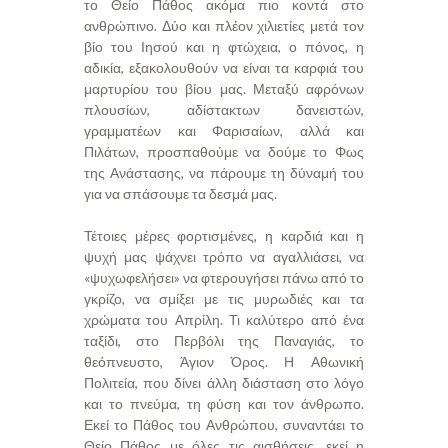
το Θείο Πάθος ακόμα πιο κοντά στο
ανθρώπινο. Δύο και πλέον χιλιετίες μετά τον
βίο του Ιησού και η φτώχεια, ο πόνος, η
αδικία, εξακολουθούν να είναι τα καρφιά του
μαρτυρίου του βίου μας. Μεταξύ αφρόνων
πλουσίων, αδίστακτων δανειστών,
γραμματέων και Φαρισαίων, αλλά και
Πιλάτων, προσπαθούμε να δούμε το Φως
της Ανάστασης, να πάρουμε τη δύναμή του
για να σπάσουμε τα δεσμά μας.
Τέτοιες μέρες φορτισμένες, η καρδιά και η
ψυχή μας ψάχνει τρόπο να αγαλλιάσει, να
«ψυχωφελήσει» να φτερουγήσει πάνω από το
γκρίζο, να σμίξει με τις μυρωδιές και τα
χρώματα του Απρίλη. Τι καλύτερο από ένα
ταξίδι, στο Περβόλι της Παναγιάς, το
θεόπνευστο, Άγιον Όρος. Η Αθωνική
Πολιτεία, που δίνει άλλη διάσταση στο λόγο
και το πνεύμα, τη φύση και τον άνθρωπο.
Εκεί το Πάθος του Ανθρώπου, συναντάει το
Θείο Πάθος με όλες τις αισθήσεις, εκεί η