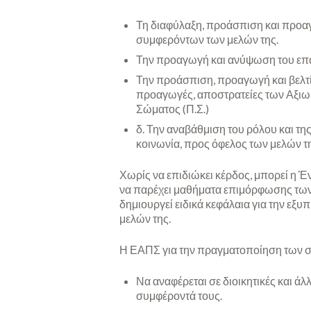
Τη διαφύλαξη, προάσπιση και προαγ
συμφερόντων των μελών της.
Την προαγωγή και ανύψωση του επα
Την προάσπιση, προαγωγή και βελτί
προαγωγές, αποστρατείες των Αξιωμ
Σώματος (Π.Σ.)
δ. Την αναβάθμιση του ρόλου και τ
κοινωνία, προς όφελος των μελών τ
Χωρίς να επιδιώκει κέρδος, μπορεί η Έν
να παρέχει μαθήματα επιμόρφωσης των μ
δημιουργεί ειδικά κεφάλαια για την ε
μελών της.
Η ΕΑΠΣ για την πραγματοποίηση των σκ
Να αναφέρεται σε διοικητικές και άλ
συμφέροντά τους.