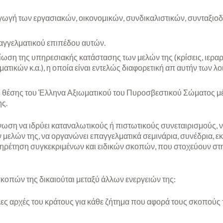
ωγή των εργασιακών, οικονομικών, συνδικαλιστικών, συνταξιοδ
γγελματικού επιπέδου αυτών.
ωση της υπηρεσιακής κατάστασης των μελών της (κρίσεις, ιεραρχ
ατικών κ.α.), η οποία είναι εντελώς διαφορετική απ αυτήν των
ης θέσης του Έλληνα Αξιωματικού του Πυροσβεστικού Σώματος μ
ης.
ωση να ιδρύει καταναλωτικούς ή πιστωτικούς συνεταιρισμούς, να
ελών της, να οργανώνει επαγγελματικά σεμινάρια, συνέδρια, εκθ
ξυπηρέτηση συγκεκριμένων και ειδικών σκοπών, που στοχεύουν σ
οπών της δικαιούται μεταξύ άλλων ενεργειών της:
λες αρχές του κράτους για κάθε ζήτημα που αφορά τους σκοπούς τη