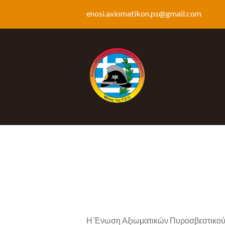
enosi.axiomatikon.ps@gmail.com
Η Ένωση Αξιωματικών Πυροσβεστικού Σώ