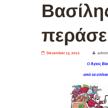
Βασίλης
περάσει
December 13, 2012
admi
O Άγιος Βα
από τα σπίτι