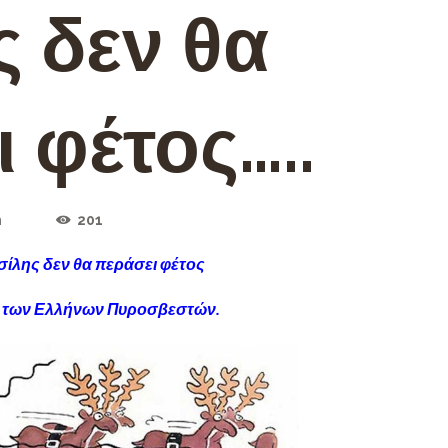
 δεν θα
 φέτος…..
n
201
σίλης δεν θα περάσει φέτος
α των Ελλήνων Πυροσβεστών.