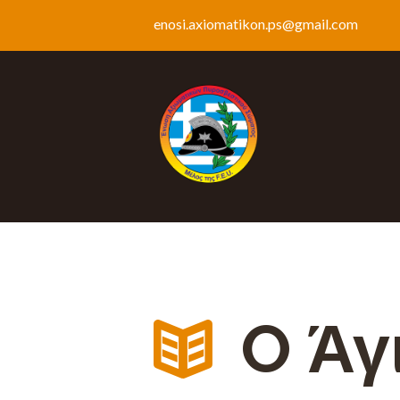
enosi.axiomatikon.ps@gmail.com
O Άγ