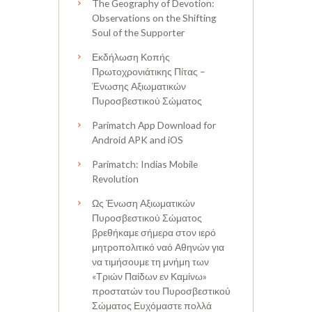
The Geography of Devotion:
Observations on the Shifting
Soul of the Supporter
Εκδήλωση Κοπής
Πρωτοχρονιάτικης Πίτας –
Ένωσης Αξιωματικών
Πυροσβεστικού Σώματος
Parimatch App Download for
Android APK and iOS
Parimatch: Indias Mobile
Revolution
Ως Ένωση Αξιωματικών
Πυροσβεστικού Σώματος
βρεθήκαμε σήμερα στον ιερό
μητροπολιτικό ναό Αθηνών για
να τιμήσουμε τη μνήμη των
«Τριών Παίδων εν Καμίνω»
προστατών του Πυροσβεστικού
Σώματος Ευχόμαστε πολλά