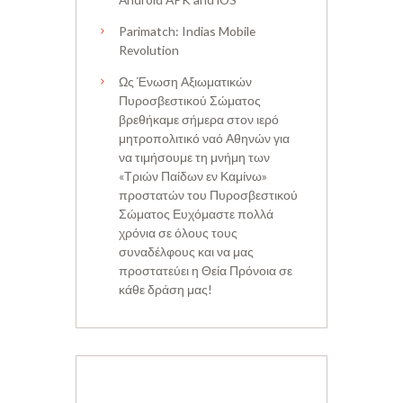
Parimatch: Indias Mobile
Revolution
Ως Ένωση Αξιωματικών
Πυροσβεστικού Σώματος
βρεθήκαμε σήμερα στον ιερό
μητροπολιτικό ναό Αθηνών για
να τιμήσουμε τη μνήμη των
«Τριών Παίδων εν Καμίνω»
προστατών του Πυροσβεστικού
Σώματος Ευχόμαστε πολλά
χρόνια σε όλους τους
συναδέλφους και να μας
προστατεύει η Θεία Πρόνοια σε
κάθε δράση μας!