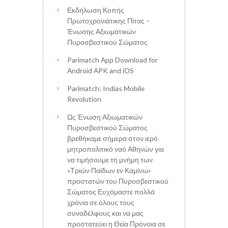
Εκδήλωση Κοπής
Πρωτοχρονιάτικης Πίτας –
Ένωσης Αξιωματικών
Πυροσβεστικού Σώματος
Parimatch App Download for
Android APK and iOS
Parimatch: Indias Mobile
Revolution
Ως Ένωση Αξιωματικών
Πυροσβεστικού Σώματος
βρεθήκαμε σήμερα στον ιερό
μητροπολιτικό ναό Αθηνών για
να τιμήσουμε τη μνήμη των
«Τριών Παίδων εν Καμίνω»
προστατών του Πυροσβεστικού
Σώματος Ευχόμαστε πολλά
χρόνια σε όλους τους
συναδέλφους και να μας
προστατεύει η Θεία Πρόνοια σε