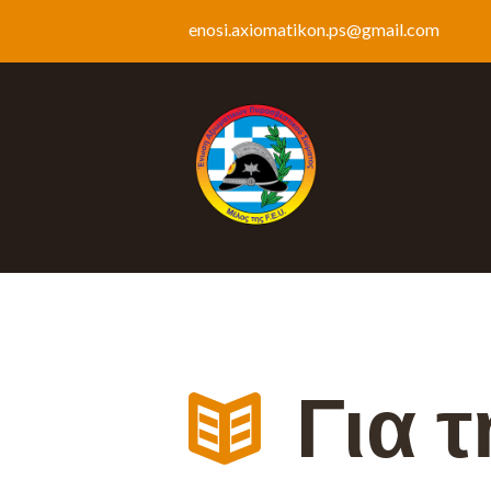
enosi.axiomatikon.ps@gmail.com
Για τ