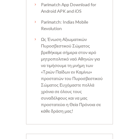
Parimatch App Download for
Android APK and iOS
Parimatch: Indias Mobile
Revolution
Ως Ένωση Αξιωματικών
Πυροσβεστικού Σώματος
βρεθήκαμε σήμερα στον ιερό
μητροπολιτικό ναό Αθηνών για
να τιμήσουμε τη μνήμη των
«Τριών Παίδων εν Καμίνω»
προστατών του Πυροσβεστικού
Σώματος Ευχόμαστε πολλά
χρόνια σε όλους τους
συναδέλφους και να μας
προστατεύει η Θεία Πρόνοια σε
κάθε δράση μας!