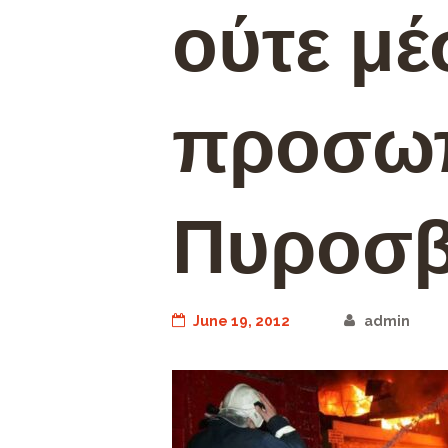
ούτε μέ
προσωπ
Πυροσβ
June 19, 2012
admin