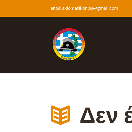
enosi.axiomatikon.ps@gmail.com
Δεν 