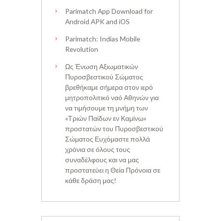
Parimatch App Download for
Android APK and iOS
Parimatch: Indias Mobile
Revolution
Ως Ένωση Αξιωματικών
Πυροσβεστικού Σώματος
βρεθήκαμε σήμερα στον ιερό
μητροπολιτικό ναό Αθηνών για
να τιμήσουμε τη μνήμη των
«Τριών Παίδων εν Καμίνω»
προστατών του Πυροσβεστικού
Σώματος Ευχόμαστε πολλά
χρόνια σε όλους τους
συναδέλφους και να μας
προστατεύει η Θεία Πρόνοια σε
κάθε δράση μας!