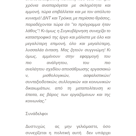
χρόνια αναπαράγεται με σκληρότητα και
εμμονή, τώρα επιβάλλεται και με τον απόλυτο
κυνισμό!
ΔΝΤ και Τρόικα, με περίσσιο θράσος,
παραδέχονται τώρα ότι “το πρόγραμμα ήταν
λάθος”! Κι όμως η Συγκυβέρνηση συνεχίζει το
καταστροφικό της έργο και μάλιστα με όλο και
μεγαλύτερη επιμονή, όλο και μεγαλύτερη,
λυσσαλέα ένταση.
Μας ζητούν συγγνώμη! Κι
όμως, εμμένουν στην εφαρμογή του
πιο ανάλγητου, του πιο
ανελέητου σχεδίου αποσάθρωσης εργασιακώ
ν, μισθολογικών, ασφαλιστικών/
συνταξιοδοτικών, συλλογικών και κοινωνικών
δικαιωμάτων, από τη μεταπολίτευση κι
έπειτα, εις βάρος των εργαζόμενων και της
κοινωνίας.”
Συνάδελφοι
Δυστυχώς ας μην γελιόμαστε, όσο
συνεχίζεται η πολιτική αυτή δεν υπάρχει