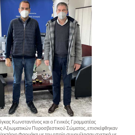
ίγκας Κωνσταντίνος και ο Γενικός Γραμματέας
ς Αξιωματικών Πυροσβεστικού Σώματος, επισκέφθηκαν
Νεκτάριο Φαρμάκη με τον οποίο συνομίλησαν σχετικά με