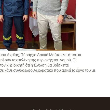
μού Αχαΐας, Πύραρχο Λουκά Μούτσελο, όπου κι
λούν τα στελέχη της περιοχής του νομού. Οι
 κ. Διοικητή ότι η Ένωση θα βρίσκεται
σε κάθε συνάδελφο Αξιωματικό που ασκεί το έργο του με