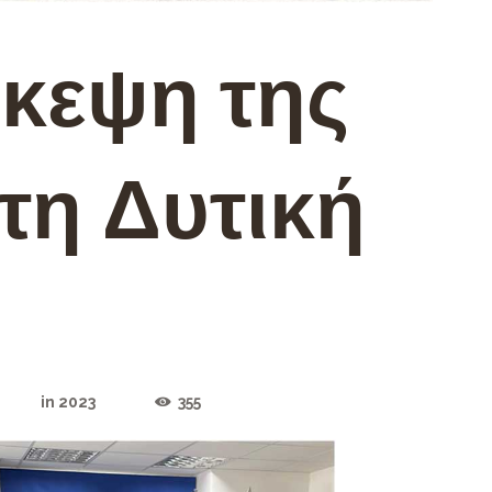
κεψη της
τη Δυτική
in
2023
355