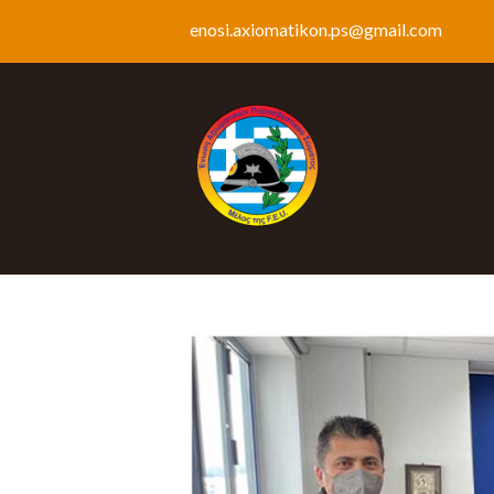
enosi.axiomatikon.ps@gmail.com