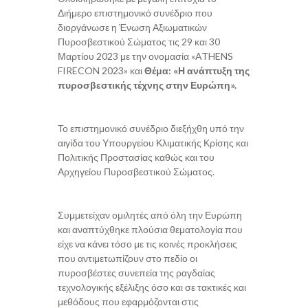
Διήμερο επιστημονικό συνέδριο που
διοργάνωσε η Ένωση Αξιωματικών
Πυροσβεστικού Σώματος τις 29 και 30
Μαρτίου 2023 με την ονομασία «ATHENS
FIRECON 2023» και
Θέμα: «Η ανάπτυξη της
πυροσβεστικής τέχνης στην Ευρώπη».
Το επιστημονικό συνέδριο διεξήχθη υπό την
αιγίδα του Υπουργείου Κλιματικής Κρίσης και
Πολιτικής Προστασίας καθώς και του
Αρχηγείου Πυροσβεστικού Σώματος.
Συμμετείχαν ομιλητές από όλη την Ευρώπη
και αναπτύχθηκε πλούσια θεματολογία που
είχε να κάνει τόσο με τις κοινές προκλήσεις
που αντιμετωπίζουν στο πεδίο οι
πυροσβέστες συνεπεία της ραγδαίας
τεχνολογικής εξέλιξης όσο και σε τακτικές και
μεθόδους που εφαρμόζονται στις