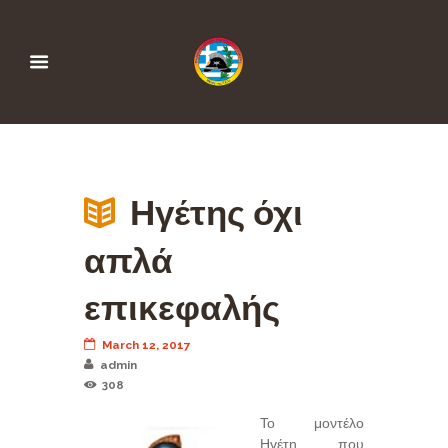
Ηγέτης όχι
απλά
επικεφαλής
March 12, 2017
admin
308
Το μοντέλο
Ηγέτη που