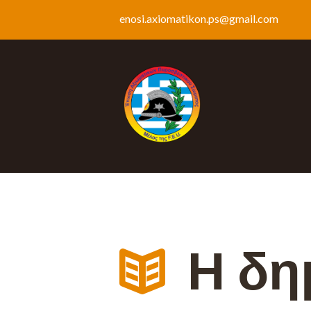
enosi.axiomatikon.ps@gmail.com
Η δη