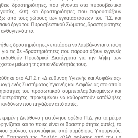
εις δραστηριότητες, που γίνονται στα πυροσβεστικά
εργασίες, κλπ) και δραστηριότητες που παρουσιάζουν
ι έξω από τους χώρους των εγκαταστάσεων του Π.Σ. και
ησιακό έργο του Πυροσβεστικού Σώματος, δραστηριότητες
 ανθυγιεινότητα.
νήθεις δραστηριότητες» επιτάσσει να λαμβάνονται υπόψη
ς, για τις δε «δραστηριότητες που παρουσιάζουν εγγενείς
να εκδοθούν Προεδρικά Διατάγματα για την λήψη των
ιστον μείωση της επικινδυνότητάς τους.
ρύθηκε στο Α.Π.Σ η «Διεύθυνση Υγιεινής και Ασφάλειας»
μογή ενός Συστήματος Υγιεινής και Ασφάλειας στο οποίο
τηριότητες του προσωπικού συμπεριλαμβανομένων και
διαιτερότητες, προκειμένου να καθοριστούν κατάλληλες
ν κινδύνων που πηγάζουν από αυτές.
εκριμένη Διεύθυνση εκπόνησε σχέδιο Π.Δ. για τα μέτρα
ηνίζεται και το ποιες είναι οι δραστηριότητες αυτές), το
ίδιου χρόνου, υπογράφηκε από αρμόδιους Υπουργούς,
ή Επιτροπή της Βουλής, αλλά φρέναρε από την μη