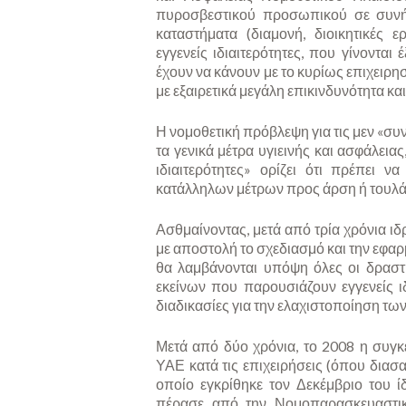
πυροσβεστικού προσωπικού σε συνήθ
καταστήματα (διαμονή, διοικητικές 
εγγενείς ιδιαιτερότητες, που γίνοντα
έχουν να κάνουν με το κυρίως επιχειρ
με εξαιρετικά μεγάλη επικινδυνότητα και
Η νομοθετική πρόβλεψη για τις μεν «συ
τα γενικά μέτρα υγιεινής και ασφάλεια
ιδιαιτερότητες» ορίζει ότι πρέπει 
κατάλληλων μέτρων προς άρση ή τουλάχ
Ασθμαίνοντας, μετά από τρία χρόνια ιδ
με αποστολή το σχεδιασμό και την εφαρ
θα λαμβάνονται υπόψη όλες οι δρασ
εκείνων που παρουσιάζουν εγγενείς ι
διαδικασίες για την ελαχιστοποίηση τω
Μετά από δύο χρόνια, το 2008 η συγκ
ΥΑΕ κατά τις επιχειρήσεις (όπου διασαφ
οποίο εγκρίθηκε τον Δεκέμβριο του 
πέρασε από την Νομοπαρασκευαστικ