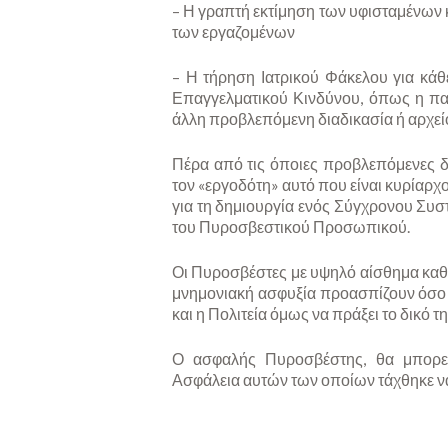
– Η γραπτή εκτίμηση των υφισταμένων κ
των εργαζομένων
– Η τήρηση Ιατρικού Φάκελου για κάθε
Επαγγελματικού Κινδύνου, όπως η παρ
άλλη προβλεπόμενη διαδικασία ή αρχεί
Πέρα από τις όποιες προβλεπόμενες δι
τον «εργοδότη» αυτό που είναι κυρίαρχο
για τη δημιουργία ενός Σύγχρονου Συσ
του Πυροσβεστικού Προσωπικού.
Οι Πυροσβέστες με υψηλό αίσθημα καθήκ
μνημονιακή ασφυξία προασπίζουν όσο 
και η Πολιτεία όμως να πράξει το δικό τ
Ο ασφαλής Πυροσβέστης, θα μπορεί 
Ασφάλεια αυτών των οποίων τάχθηκε ν