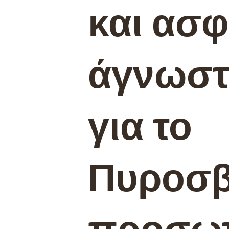
και ασφ
άγνωστε
για το
Πυροσβ