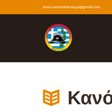
enosi.axiomatikon.ps@gmail.com
Κανό