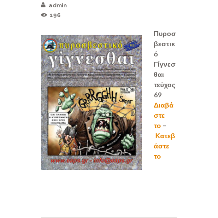
admin
196
Πυροσ
βεστικ
ό
Γίγνεσ
θαι
τεύχος
69
Διαβά
στε
το
–
Κατεβ
άστε
το