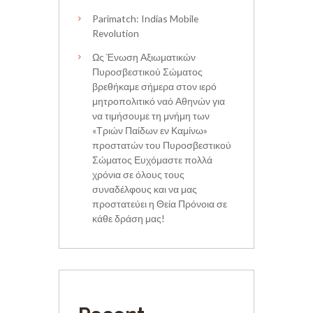
Parimatch: Indias Mobile
Revolution
Ως Ένωση Αξιωματικών
Πυροσβεστικού Σώματος
βρεθήκαμε σήμερα στον ιερό
μητροπολιτικό ναό Αθηνών για
να τιμήσουμε τη μνήμη των
«Τριών Παίδων εν Καμίνω»
προστατών του Πυροσβεστικού
Σώματος Ευχόμαστε πολλά
χρόνια σε όλους τους
συναδέλφους και να μας
προστατεύει η Θεία Πρόνοια σε
κάθε δράση μας!