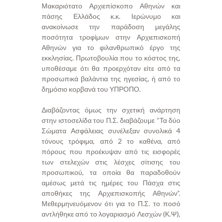
Μακαριότατο Αρχιεπίσκοπο Αθηνών και
πάσης Ελλάδος κ.κ. Ιερώνυμο και
ανακοίνωσε την παράδοση μεγάλης
ποσότητα τροφίμων στην Αρχιεπισκοπή
Αθηνών για το φιλανθρωπικό έργο της
εκκλησίας. Πρωτοβουλία που το κόστος της,
υποθέσαμε ότι θα προερχόταν είτε από τα
προσωπικά βαλάντια της ηγεσίας, ή από το
δημόσιο κορβανά του ΥΠΡΟΠΟ.
Διαβάζοντας όμως την σχετική ανάρτηση
στην ιστοσελίδα του Π.Σ. διαβάζουμε “Τα δύο
Σώματα Ασφάλειας συνέλεξαν συνολικά 4
τόνους τρόφιμα, από 2 το καθένα, από
πόρους που προέκυψαν από τις εισφορές
των στελεχών στις λέσχες σίτισης του
προσωπικού, τα οποία θα παραδοθούν
αμέσως μετά τις ημέρες του Πάσχα στις
αποθήκες της Αρχιεπισκοπής Αθηνών”.
Μεθερμηνευόμενον ότι για το Π.Σ. το ποσό
αντλήθηκε από το λογαριασμό Λεσχών (Κ.Ψ),