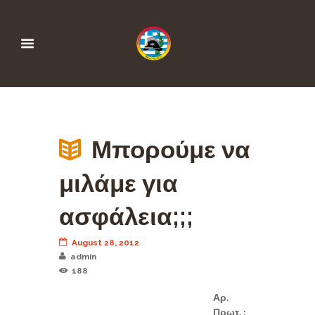
Μπορούμε να
μιλάμε για
ασφάλεια;;;
August 28, 2012
admin
188
Αρ.
Πρωτ. :