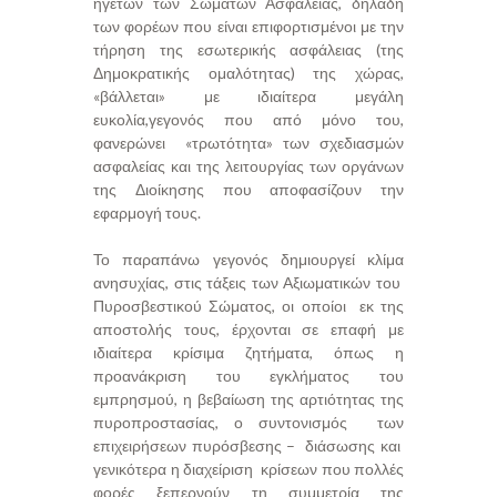
ηγετών των Σωμάτων Ασφαλείας, δηλαδή
των φορέων που είναι επιφορτισμένοι με την
τήρηση της εσωτερικής ασφάλειας (της
Δημοκρατικής ομαλότητας) της χώρας,
«βάλλεται» με ιδιαίτερα μεγάλη
ευκολία,γεγονός που από μόνο του,
φανερώνει «τρωτότητα» των σχεδιασμών
ασφαλείας και της λειτουργίας των οργάνων
της Διοίκησης που αποφασίζουν την
εφαρμογή τους.
Το παραπάνω γεγονός δημιουργεί κλίμα
ανησυχίας, στις τάξεις των Αξιωματικών του
Πυροσβεστικού Σώματος, οι οποίοι εκ της
αποστολής τους, έρχονται σε επαφή με
ιδιαίτερα κρίσιμα ζητήματα, όπως η
προανάκριση του εγκλήματος του
εμπρησμού, η βεβαίωση της αρτιότητας της
πυροπροστασίας, ο συντονισμός των
επιχειρήσεων πυρόσβεσης – διάσωσης και
γενικότερα η διαχείριση κρίσεων που πολλές
φορές ξεπερνούν τη συμμετρία της