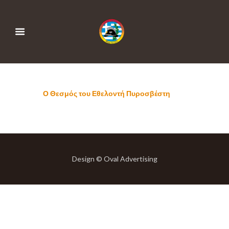
Ο Θεσμός του Εθελοντή Πυροσβέστη
Design © Oval Advertising