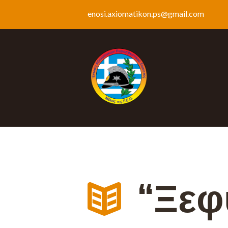
enosi.axiomatikon.ps@gmail.com
“Ξεφ