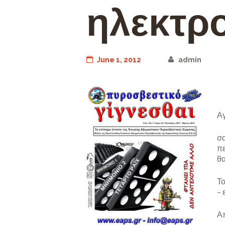
ηλεκτρο
June 1, 2012
admin
Αγ
σ
πε
θα
Τ
– 
Απ