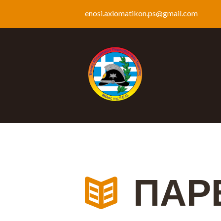
enosi.axiomatikon.ps@gmail.com
ΠΑΡ