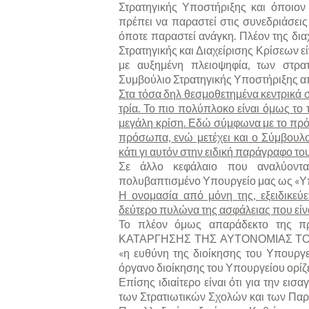
Στρατηγικής Υποστήριξης και όποιον
πρέπει να παραστεί στις συνεδριάσεις 
όποτε παραστεί ανάγκη. Πλέον της δια
Στρατηγικής και Διαχείρισης Κρίσεων ε
με αυξημένη πλειοψηφία, των στρα
Συμβούλιο Στρατηγικής Υποστήριξης α
Στα τόσα δηλ θεσμοθετημένα κεντρικά 
τρία. Το πιο πολύπλοκο είναι όμως το τ
μεγάλη κρίση. Εδώ σύμφωνα με το πρό
πρόσωπα, ενώ μετέχει και ο Σύμβουλο
κάτι γι αυτόν στην ειδική παράγραφο το
Σε άλλο κεφάλαιο που αναλύοντα
πολυβαπτισμένο Υπουργείο μας ως «Υ
Η ονομασία από μόνη της, εξειδικεύ
δεύτερο πυλώνα της ασφάλειας που είνα
Το πλέον όμως απαράδεκτο της πρό
ΚΑΤΑΡΓΗΣΗΣ ΤΗΣ ΑΥΤΟΝΟΜΙΑΣ ΤΟΥ
«η ευθύνη της διοίκησης του Υπουργε
όργανο διοίκησης του Υπουργείου ορίζε
Επίσης ιδιαίτερο είναι ότι για την ει
των Στρατιωτικών Σχολών και των Πα