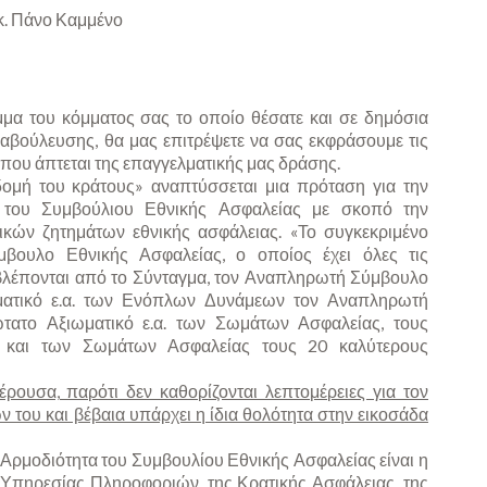
. Πάνο Καμμένο
α του κόμματος σας το οποίο θέσατε και σε δημόσια
ιαβούλευσης, θα μας επιτρέψετε να σας εκφράσουμε τις
ι που άπτεται της επαγγελματικής μας δράσης.
δομή του κράτους» αναπτύσσεται μια πρόταση για την
του Συμβούλιου Εθνικής Ασφαλείας με σκοπό την
ικών ζητημάτων εθνικής ασφάλειας. «Το συγκεκριμένο
μβουλο Εθνικής Ασφαλείας, ο οποίος έχει όλες τις
λέπονται από το Σύνταγμα, τον Αναπληρωτή Σύμβουλο
ματικό ε.α. των Ενόπλων Δυνάμεων τον Αναπληρωτή
τατο Αξιωματικό ε.α. των Σωμάτων Ασφαλείας, τους
και των Σωμάτων Ασφαλείας τους 20 καλύτερους
ρουσα, παρότι δεν καθορίζονται λεπτομέρειες για τον
του και βέβαια υπάρχει η ίδια θολότητα στην εικοσάδα
 Αρμοδιότητα του Συμβουλίου Εθνικής Ασφαλείας είναι η
Υπηρεσίας Πληροφοριών, της Κρατικής Ασφάλειας, της