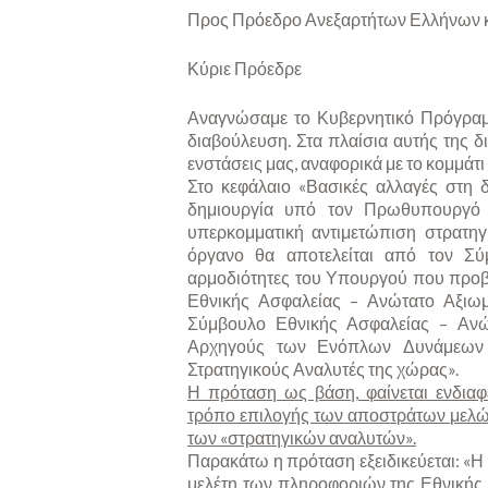
Προς Πρόεδρο Ανεξαρτήτων Ελλήνων κ
Κύριε Πρόεδρε
Αναγνώσαμε το Κυβερνητικό Πρόγραμμ
διαβούλευση. Στα πλαίσια αυτής της δ
ενστάσεις μας, αναφορικά με το κομμάτ
Στο κεφάλαιο «Βασικές αλλαγές στη 
δημιουργία υπό τον Πρωθυπουργό 
υπερκομματική αντιμετώπιση στρατηγ
όργανο θα αποτελείται από τον Σύ
αρμοδιότητες του Υπουργού που προβ
Εθνικής Ασφαλείας – Ανώτατο Αξιω
Σύμβουλο Εθνικής Ασφαλείας – Ανώ
Αρχηγούς των Ενόπλων Δυνάμεων 
Στρατηγικούς Αναλυτές της χώρας».
Η πρόταση ως βάση, φαίνεται ενδιαφέ
τρόπο επιλογής των αποστράτων μελών 
των «στρατηγικών αναλυτών».
Παρακάτω η πρόταση εξειδικεύεται: «Η
μελέτη των πληροφοριών της Εθνικής 