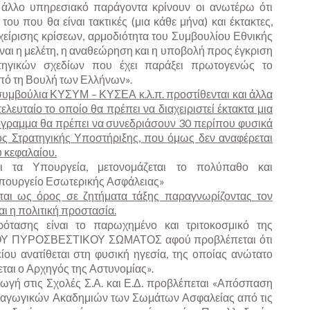
 άλλο υπηρεσιακό παράγοντα κρίνουν οι ανωτέρω ότι
του που θα είναι τακτικές (μια κάθε μήνα) και έκτακτες,
χείρισης κρίσεων, αρμοδιότητα του Συμβουλίου Εθνικής
ίναι η μελέτη, η αναθεώρηση και η υποβολή προς έγκριση
τηγικών σχεδίων που έχει παράξει πρωτογενώς το
πό τη Βουλή των Ελλήνων».
συμβούλια ΚΥΣΥΜ – ΚΥΣΕΑ κ.λ.π. προστίθενται και άλλα
ελευταίο το οποίο θα πρέπει να διαχειριστεί έκτακτα μια
γραμμα θα πρέπει να συνεδριάσουν 30 περίπου φυσικά
ς Στρατηγικής Υποστήριξης, που όμως δεν αναφέρεται
υ κεφαλαίου.
ι τα Υπουργεία, μετονομάζεται το πολύπαθο και
πουργείο Εσωτερικής Ασφάλειας»
εται ως όρος σε ζητήματα τάξης παραγνωρίζοντας τον
ι η πολιτική προστασία.
τασης είναι το παρωχημένο και τριτοκοσμικό της
 ΠΥΡΟΣΒΕΣΤΙΚΟΥ ΣΩΜΑΤΟΣ αφού προβλέπεται ότι
ίου ανατίθεται στη φυσική ηγεσία, της οποίας ανώτατο
ται ο Αρχηγός της Αστυνομίας».
σαγωγή στις Σχολές Σ.Α. και Ε.Δ. προβλέπεται «Απόσπαση
ραγωγικών Ακαδημιών των Σωμάτων Ασφαλείας από τις