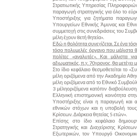
Στρατιωτικής Υπηρεσίας Πληροφοριών
παραγωγή στρατηγικής για όλο το εύρ
Υποστήριξης για ζητήματα παραγωγ
Υπουργείων Εθνικής Άμυνας και Εθνικ
συμμετοχή στις συνεδριάσεις του Συμβο
μέλη έχουν 8ετή θητεία».
Εδώ η θολότητα συνεχίζεται. Σε ένα τό
τόσο πολυμελές όργανο που μάλιστα θ
πολίτες «αναλυτές». Και μάλιστα γ
αξιωματικός, π.χ. 70χρονος, θα μετέχει 
Στο ίδιο κεφάλαιο θεσμοθετείται το «
μέλη οριζόμενα από την Ακαδημία Αθη
μέλη οριζόμενα από το Εθνικό Συμβούλι
3 μέληοριζόμενα κατόπιν διαβούλευση
Ελληνική επιστημονική κοινότητα στη
Υποστήριξης είναι η παραγωγή και 
εθνικών στόχων και η υποβολή τους 
Κρίσεων. Διάρκεια θητείας 5 ετών».
Επίσης στο ίδιο κεφάλαιο δημιου
Στρατηγικής και Διαχείρισης Κρίσε
Εξωτερικών, τον Υπουργό Οικονομικ