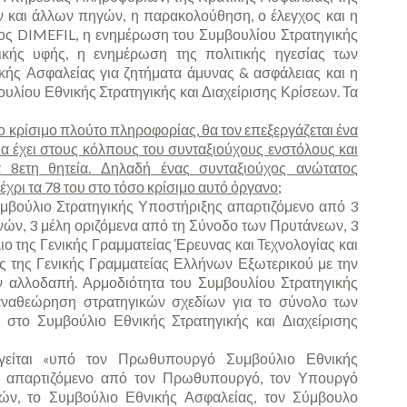
 και άλλων πηγών, η παρακολούθηση, ο έλεγχος και η
ος DIMEFIL, η ενημέρωση του Συμβουλίου Στρατηγικής
ικής υφής, η ενημέρωση της πολιτικής ηγεσίας των
ής Ασφαλείας για ζητήματα άμυνας & ασφάλειας και η
υλίου Εθνικής Στρατηγικής και Διαχείρισης Κρίσεων. Τα
σο κρίσιμο πλούτο πληροφορίας, θα τον επεξεργάζεται ένα
α έχει στους κόλπους του συνταξιούχους ενστόλους και
ια 8ετη θητεία. Δηλαδή ένας συνταξιούχος ανώτατος
μέχρι τα 78 του στο τόσο κρίσιμο αυτό όργανο;
Συμβούλιο Στρατηγικής Υποστήριξης απαρτιζόμενο από 3
νών, 3 μέλη οριζόμενα από τη Σύνοδο των Πρυτάνεων, 3
ο της Γενικής Γραμματείας Έρευνας και Τεχνολογίας και
ς της Γενικής Γραμματείας Ελλήνων Εξωτερικού με την
ν αλλοδαπή. Αρμοδιότητα του Συμβουλίου Στρατηγικής
αναθεώρηση στρατηγικών σχεδίων για το σύνολο των
στο Συμβούλιο Εθνικής Στρατηγικής και Διαχείρισης
ργείται «υπό τον Πρωθυπουργό Συμβούλιο Εθνικής
ων απαρτιζόμενο από τον Πρωθυπουργό, τον Υπουργό
ών, το Συμβούλιο Εθνικής Ασφαλείας, τον Σύμβουλο