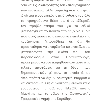
όσο και τις ιδιαιτερότητες του λειτουργήματος
των ενστόλων, αλλά συμπλήρωσε ότι ήταν
ιδιαίτερα προσεχτικός στις δηλώσεις του όλο
το προηγούμενο διάστημα, όταν εξέφραζε
τον προβληματισμό του για τα ειδικά
μισθολόγια και το πακέτο των 11,5 δις. ευρώ
που αναζητούσε το οικονομικό επιτελείο της
κυβέρνησης. Υποσχέθηκε δε ότι θα
προσπαθήσει να υπάρξει θετικό αποτέλεσμα,
μεταφέροντας την εικόνα που του
παρουσιάσαμε στον Πρωθυπουργό,
προκειμένου να συνεκτιμηθούν όλα αυτά στις
τελικές αποφάσεις για τη δέσμη των
δημοσιονομικών μέτρων, τα οποία όπως
είπε, πρέπει να έχουν εσωτερική ισορροπία
και δικαιοσύνη. Στη συνάντηση μετείχαν και ο
γραμματέας της Κ.Ο. του ΠΑΣΟΚ Γιάννης
Μανιάτης και το μέλος της Οργανωτικής
Γραμματείας Δημήτρης Καρύδης.