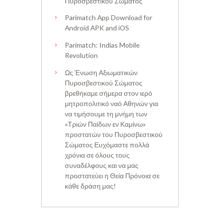
Πυροσβεστικού Σώματος
Parimatch App Download for
Android APK and iOS
Parimatch: Indias Mobile
Revolution
Ως Ένωση Αξιωματικών
Πυροσβεστικού Σώματος
βρεθήκαμε σήμερα στον ιερό
μητροπολιτικό ναό Αθηνών για
να τιμήσουμε τη μνήμη των
«Τριών Παίδων εν Καμίνω»
προστατών του Πυροσβεστικού
Σώματος Ευχόμαστε πολλά
χρόνια σε όλους τους
συναδέλφους και να μας
προστατεύει η Θεία Πρόνοια σε
κάθε δράση μας!