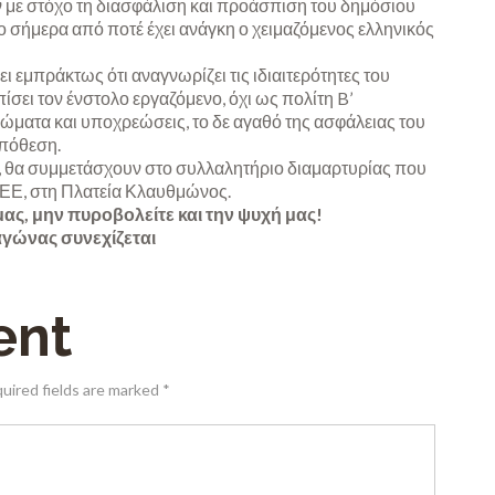
με στόχο τη διασφάλιση και προάσπιση του δημόσιου
 σήμερα από ποτέ έχει ανάγκη ο χειμαζόμενος ελληνικός
ι εμπράκτως ότι αναγνωρίζει τις ιδιαιτερότητες του
πίσει τον ένστολο εργαζόμενο, όχι ως πολίτη B’
ώματα και υποχρεώσεις, το δε αγαθό της ασφάλειας του
υπόθεση.
, θα συμμετάσχουν στο συλλαλητήριο διαμαρτυρίας που
ΕΕ, στη Πλατεία Κλαυθμώνος.
ας, μην πυροβολείτε και την ψυχή μας!
αγώνας συνεχίζεται
ent
quired fields are marked *