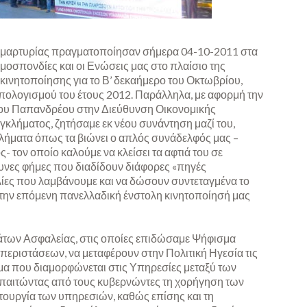
αμαρτυρίας πραγματοποίησαν σήμερα 04-10-2011 στα
οσπονδίες και οι Ενώσεις μας στο πλαίσιο της
ινητοποίησης για το Β’ δεκαήμερο του Οκτωβρίου,
πολογισμού του έτους 2012. Παράλληλα, με αφορμή την
ου Παπανδρέου στην Διεύθυνση Οικονομικής
κλήματος, ζητήσαμε εκ νέου συνάντηση μαζί του,
λήματα όπως τα βιώνει ο απλός συνάδελφός μας –
 τον οποίο καλούμε να κλείσει τα αφτιά του σε
υνες φήμες που διαδίδουν διάφορες «πηγές
ίες που λαμβάνουμε και να δώσουν συντεταγμένα το
στην επόμενη πανελλαδική ένστολη κινητοποίησή μας
άτων Ασφαλείας, στις οποίες επιδώσαμε Ψήφισμα
περιστάσεων, να μεταφέρουν στην Πολιτική Ηγεσία τις
ίμα που διαμορφώνεται στις Υπηρεσίες μεταξύ των
παιτώντας από τους κυβερνώντες τη χορήγηση των
τουργία των υπηρεσιών, καθώς επίσης και τη