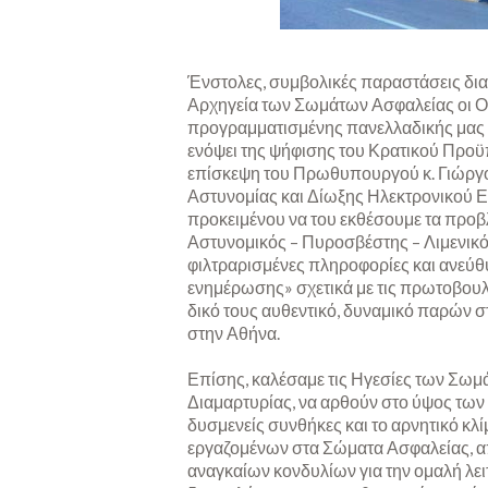
Ένστολες, συμβολικές παραστάσεις δι
Αρχηγεία των Σωμάτων Ασφαλείας οι Ομ
προγραμματισμένης πανελλαδικής μας κ
ενόψει της ψήφισης του Κρατικού Προϋ
επίσκεψη του Πρωθυπουργού κ. Γιώργ
Αστυνομίας και Δίωξης Ηλεκτρονικού Εγ
προκειμένου να του εκθέσουμε τα προβ
Αστυνομικός – Πυροσβέστης – Λιμενικός-
φιλτραρισμένες πληροφορίες και ανεύθ
ενημέρωσης» σχετικά με τις πρωτοβουλ
δικό τους αυθεντικό, δυναμικό παρών 
στην Αθήνα.
Επίσης, καλέσαμε τις Ηγεσίες των Σωμ
Διαμαρτυρίας, να αρθούν στο ύψος των 
δυσμενείς συνθήκες και το αρνητικό κλ
εργαζομένων στα Σώματα Ασφαλείας, α
αναγκαίων κονδυλίων για την ομαλή λει