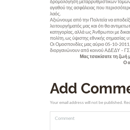
δρομολόγηση μεταρρυθμιστικών τομών 
αγαθού της ασφάλειας που περισσότερο
λαός.
Αξιώνουμε από την Πολιτεία να αποδείξε
λειτουργήματός μας και ότι θα αντιμετω
κατηγορίας, αλλά ως Άνθρωποι με δικαι
πολίτη, ως ύψιστης εθνικής σημασίας 
Οι Ομοσπονδίες μας αύριο 05-10-2011
διοργανώνουν από κοινού ΑΔΕΔΥ – ΓΣ
Μας τσακίσατε τη ζωή μ
Ο 
Add Comm
Your email address will not be published. Re