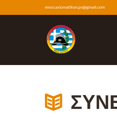
enosi.axiomatikon.ps@gmail.com
ΣΥΝ