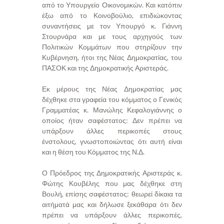
από το Υπουργείο Οικονομικών. Και κατόπιν
έξω από το Κοινοβούλιο, επιδιώκοντας
συναντήσεις με τον Υπουργό κ. Γιάννη
Στουρνάρα και με τους αρχηγούς των
Πολιτικών Κομμάτων που στηρίζουν την
Κυβέρνηση, ήτοι της Νέας Δημοκρατίας, του
ΠΑΣΟΚ και της Δημοκρατικής Αριστεράς.
Εκ μέρους της Νέας Δημοκρατίας μας
δέχθηκε στα γραφεία του κόμματος ο Γενικός
Γραμματέας κ. Μανώλης Κεφαλογιάννης ο
οποίος ήταν σαφέστατος: Δεν πρέπει να
υπάρξουν άλλες περικοπές στους
ένστολους, γνωστοποιώντας ότι αυτή είναι
και η θέση του Κόμματος της Ν.Δ.
Ο Πρόεδρος της Δημοκρατικής Αριστεράς κ.
Φώτης Κουβέλης που μας δέχθηκε στη
Βουλή, επίσης σαφέστατος: θεωρεί δίκαια τα
αιτήματά μας και δήλωσε ξεκάθαρα ότι δεν
πρέπει να υπάρξουν άλλες περικοπές,