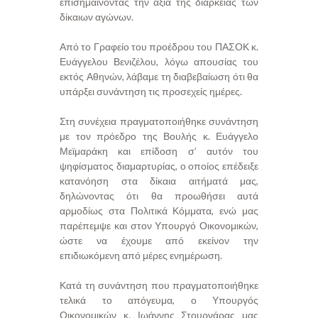
επισημαίνοντας την αξία της διάρκειας των
δίκαιων αγώνων.
Από το Γραφείο του προέδρου του ΠΑΣΟΚ κ.
Ευάγγελου Βενιζέλου, λόγω απουσίας του
εκτός Αθηνών, λάβαμε τη διαβεβαίωση ότι θα
υπάρξει συνάντηση τις προσεχείς ημέρες.
Στη συνέχεια πραγματοποιήθηκε συνάντηση
με τον πρόεδρο της Βουλής κ. Ευάγγελο
Μεϊμαράκη και επίδοση σ’ αυτόν του
ψηφίσματος διαμαρτυρίας, ο οποίος επέδειξε
κατανόηση στα δίκαια αιτήματά μας,
δηλώνοντας ότι θα προωθήσει αυτά
αρμοδίως στα Πολιτικά Κόμματα, ενώ μας
παρέπεμψε και στον Υπουργό Οικονομικών,
ώστε να έχουμε από εκείνον την
επιδιωκόμενη από μέρες ενημέρωση.
Κατά τη συνάντηση που πραγματοποιήθηκε
τελικά το απόγευμα, ο Υπουργός
Οικονομικών κ. Ιωάννης Στουρνάρας μας