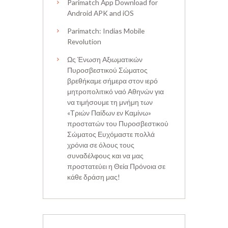
Parimatch App Download for
Android APK and iOS
Parimatch: Indias Mobile
Revolution
Ως Ένωση Αξιωματικών
Πυροσβεστικού Σώματος
βρεθήκαμε σήμερα στον ιερό
μητροπολιτικό ναό Αθηνών για
να τιμήσουμε τη μνήμη των
«Τριών Παίδων εν Καμίνω»
προστατών του Πυροσβεστικού
Σώματος Ευχόμαστε πολλά
χρόνια σε όλους τους
συναδέλφους και να μας
προστατεύει η Θεία Πρόνοια σε
κάθε δράση μας!