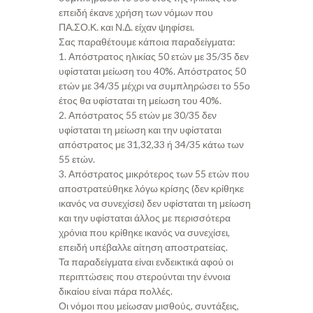
επειδή έκανε χρήση των νόμων που
ΠΑ.ΣΟ.Κ. και Ν.Δ. είχαν ψηφίσει.
Σας παραθέτουμε κάποια παραδείγματα:
1. Απόστρατος ηλικίας 50 ετών με 35/35 δεν
υφίσταται μείωση του 40%. Απόστρατος 50
ετών με 34/35 μέχρι να συμπληρώσει το 55ο
έτος θα υφίσταται τη μείωση του 40%.
2. Απόστρατος 55 ετών με 30/35 δεν
υφίσταται τη μείωση και την υφίσταται
απόστρατος με 31,32,33 ή 34/35 κάτω των
55 ετών.
3. Απόστρατος μικρότερος των 55 ετών που
αποστρατεύθηκε λόγω κρίσης (δεν κρίθηκε
ικανός να συνεχίσει) δεν υφίσταται τη μείωση
και την υφίσταται άλλος με περισσότερα
χρόνια που κρίθηκε ικανός να συνεχίσει,
επειδή υπέβαλλε αίτηση αποστρατείας.
Τα παραδείγματα είναι ενδεικτικά αφού οι
περιπτώσεις που στερούνται την έννοια
δικαίου είναι πάρα πολλές.
Οι νόμοι που μείωσαν μισθούς, συντάξεις,