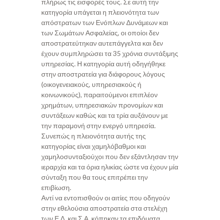
πλήρως τις εισφορές τους. Σε αυτή την
κατηγορία υπάγεται η πλειονότητα των
απόστρατων των Ενόπλων Δυνάμεων και
των Σωμάτων Ασφαλείας, οι οποίοι δεν
αποστρατεύτηκαν αυτεπάγγελτα και δεν
έχουν συμπληρώσει τα 35 χρόνια συντάξιμης
υπηρεσίας. Η κατηγορία αυτή οδηγήθηκε
στην αποστρατεία για διάφορους λόγους
(οικογενειακούς, υπηρεσιακούς ή
κοινωνικούς), παραιτούμενοι επιπλέον
χρημάτων, υπηρεσιακών προνομίων και
συντάξεων καθώς και τα τρία αυξάνουν με
την παραμονή στην ενεργό υπηρεσία.
Συνεπώς η πλειονότητα αυτής της
κατηγορίας είναι χαμηλόβαθμοι και
χαμηλοσυνταξιούχοι που δεν εξάντλησαν την
ιεραρχία και τα όρια ηλικίας ώστε να έχουν μία
σύνταξη που θα τους επιτρέπει την
επιβίωση.
Αντί να εντοπισθούν οι αιτίες που οδηγούν
στην εθελούσια αποστρατεία στα στελέχη
των Ε.Δ. και Σ.Α. κόπηκαν τα επιδόματα,