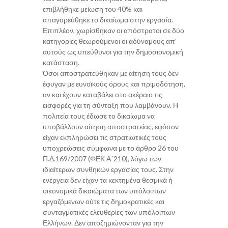
επιβλήθηκε μείωση του 40% και
απαγορεύθηκε το δικαίωμα στην εργασία.
Επιπλέον, χωρίσθηκαν οι απόστρατοι σε δύο
κατηγορίες θεωρούμενοι οι αδύναμους απ’
αυτούς ως υπεύθυνοι για την δημοσιονομική
κατάσταση.
Όσοι αποστρατεύθηκαν με αίτηση τους δεν
έφυγαν με ευνοϊκούς όρους και πριμοδότηση,
αν και έχουν καταβάλει στο ακέραιο τις
εισφορές για τη σύνταξη που λαμβάνουν. Η
πολιτεία τους έδωσε το δικαίωμα να
υποβάλλουν αίτηση αποστρατείας, εφόσον
είχαν εκπληρώσει τις στρατιωτικές τους
υποχρεώσεις σύμφωνα με το άρθρο 26 του
Π.Δ.169/2007 (ΦΕΚ Α΄210), λόγω των
ιδιαίτερων συνθηκών εργασίας τους. Στην
ενέργεια δεν είχαν τα κεκτημένα θεσμικά ή
οικονομικά δικαιώματα των υπόλοιπων
εργαζόμενων ούτε τις δημοκρατικές και
συνταγματικές ελευθερίες των υπόλοιπων
Ελλήνων. Δεν αποζημιώνονταν για την