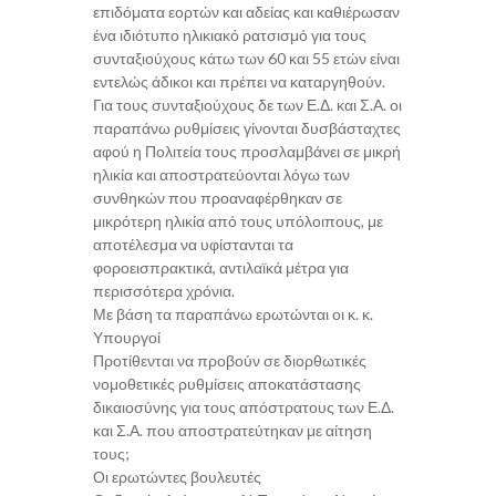
επιδόματα εορτών και αδείας και καθιέρωσαν
ένα ιδιότυπο ηλικιακό ρατσισμό για τους
συνταξιούχους κάτω των 60 και 55 ετών είναι
εντελώς άδικοι και πρέπει να καταργηθούν.
Για τους συνταξιούχους δε των Ε.Δ. και Σ.Α. οι
παραπάνω ρυθμίσεις γίνονται δυσβάσταχτες
αφού η Πολιτεία τους προσλαμβάνει σε μικρή
ηλικία και αποστρατεύονται λόγω των
συνθηκών που προαναφέρθηκαν σε
μικρότερη ηλικία από τους υπόλοιπους, με
αποτέλεσμα να υφίστανται τα
φοροεισπρακτικά, αντιλαϊκά μέτρα για
περισσότερα χρόνια.
Με βάση τα παραπάνω ερωτώνται οι κ. κ.
Υπουργοί
Προτίθενται να προβούν σε διορθωτικές
νομοθετικές ρυθμίσεις αποκατάστασης
δικαιοσύνης για τους απόστρατους των Ε.Δ.
και Σ.Α. που αποστρατεύτηκαν με αίτηση
τους;
Οι ερωτώντες βουλευτές