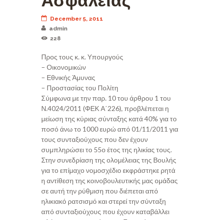
Ασφαλείας
December 5, 2011
admin
228
Προς τους κ. κ. Υπουργούς
– Οικονομικών
– Εθνικής Άμυνας
– Προστασίας του Πολίτη
Σύμφωνα με την παρ. 10 του άρθρου 1 του
Ν.4024/2011 (ΦΕΚ Α΄226), προβλέπεται η
μείωση της κύριας σύνταξης κατά 40% για το
ποσό άνω το 1000 ευρώ από 01/11/2011 για
τους συνταξιούχους που δεν έχουν
συμπληρώσει το 55ο έτος της ηλικίας τους.
Στην συνεδρίαση της ολομέλειας της Βουλής
για το επίμαχο νομοσχέδιο εκφράστηκε ρητά
η αντίθεση της κοινοβουλευτικής μας ομάδας
σε αυτή την ρύθμιση που διέπεται από
ηλικιακό ρατσισμό και στερεί την σύνταξη
από συνταξιούχους που έχουν καταβάλλει