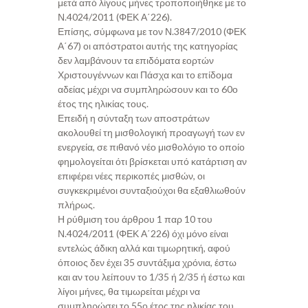
μετά από λίγους μήνες τροποποιήθηκε με το
Ν.4024/2011 (ΦΕΚ Α΄226).
Επίσης, σύμφωνα με τον Ν.3847/2010 (ΦΕΚ
Α΄67) οι απόστρατοι αυτής της κατηγορίας
δεν λαμβάνουν τα επιδόματα εορτών
Χριστουγέννων και Πάσχα και το επίδομα
αδείας μέχρι να συμπληρώσουν και το 60ο
έτος της ηλικίας τους.
Επειδή η σύνταξη των αποστράτων
ακολουθεί τη μισθολογική προαγωγή των εν
ενεργεία, σε πιθανό νέο μισθολόγιο το οποίο
φημολογείται ότι βρίσκεται υπό κατάρτιση αν
επιφέρει νέες περικοπές μισθών, οι
συγκεκριμένοι συνταξιούχοι θα εξαθλιωθούν
πλήρως.
Η ρύθμιση του άρθρου 1 παρ 10 του
Ν.4024/2011 (ΦΕΚ Α΄226) όχι μόνο είναι
εντελώς άδικη αλλά και τιμωρητική, αφού
όποιος δεν έχει 35 συντάξιμα χρόνια, έστω
και αν του λείπουν το 1/35 ή 2/35 ή έστω και
λίγοι μήνες, θα τιμωρείται μέχρι να
συμπληρώσει το 55ο έτος της ηλικίας του