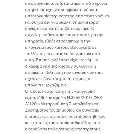
υπερεργασία τους (στατιστικά στα 25 χρόνια
υπηρεσίας έχουν προσφέρει απλήρωτη
υπερεργασία περισσότερο από πέντε χρόνια)
και συχνά δεν γνώριζαν τι σημαίνει εορτή,
αργία, διακοπές ή σαββατοκύριακο. Οι
συχνές μεταθέσεις και αποσπάσεις για την
υπηρεσία, έβαζε σε ταλαιπωρία την
οικογένεια τους και τους εξανάγκαζε σε
πολλές περιπτώσεις να ζουν μακριά από
αυτή. Επίσης, ουδέποτε είχαν το νόμιμο
δικαίωμα να διεκδικήσουν συλλογικά ή
ατομικά τη βελτίωση των εργασιακών τους
σχέσεων, δυνατότητα που έχουν οι
υπόλοιποι εργαζόμενοι.
Οι συνταξιούχοι αυτής της κατηγορίας
εξαπατήθηκαν αφού ο Ν.3865/2010 (ΦΕΚ
Α΄120) «Μεταρρύθμιση Συνταξιοδοτικού
Συστήματος του Δημοσίου και συναφείς
διατάξεις» με τον οποίο συνταξιοδοτήθηκαν
και ο οποίος τροποποίησε διατάξεις που
αφορούσαν παλαιότερους αποστράτους,