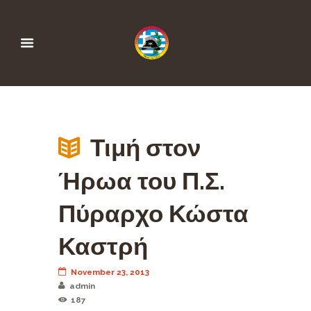
Τιμή στον
Ήρωα του Π.Σ.
Πύραρχο Κώστα
Καστρή
November 23, 2013
admin
187