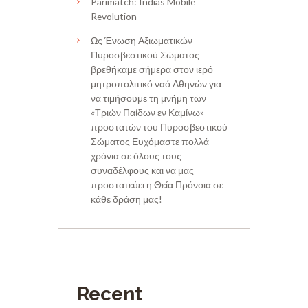
Parimatch: Indias Mobile
Revolution
Ως Ένωση Αξιωματικών
Πυροσβεστικού Σώματος
βρεθήκαμε σήμερα στον ιερό
μητροπολιτικό ναό Αθηνών για
να τιμήσουμε τη μνήμη των
«Τριών Παίδων εν Καμίνω»
προστατών του Πυροσβεστικού
Σώματος Ευχόμαστε πολλά
χρόνια σε όλους τους
συναδέλφους και να μας
προστατεύει η Θεία Πρόνοια σε
κάθε δράση μας!
Recent