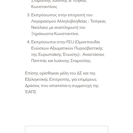
Σταμούλης Ιωάννης & Τσίγκας
Κωνσταντίνος
Εκπρόσωπος στην επιτροπή του
Λογαριασμού Αλληλοβοηθείας : Τσόγκας
Νικόλαος με αναπληρωτή τον
Ξηρόκωστα Κωνσταντίνο.
Εκπρόσωποι στην FEU (Ομοσπονδία
Ενώσεων Αξιωματικών Πυροσβεστικής
της Ευρωπαϊκής Ένωσης) : Αναστάσιος
Παππάς και Ιωάννης Σταμούλης.
Επίσης ορίσθηκαν μέλη του ΔΣ και της
Εξελεγκτικής Επιτροπής, για επιμέρους
Δράσεις που απαιτείται η συμμετοχή της
ΈΑΠΣ