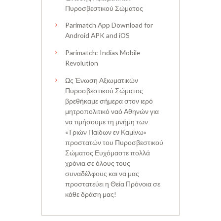
Πυροσβεστικού Σώματος
Parimatch App Download for
Android APK and iOS
Parimatch: Indias Mobile
Revolution
Ως Ένωση Αξιωματικών
Πυροσβεστικού Σώματος
βρεθήκαμε σήμερα στον ιερό
μητροπολιτικό ναό Αθηνών για
να τιμήσουμε τη μνήμη των
«Τριών Παίδων εν Καμίνω»
προστατών του Πυροσβεστικού
Σώματος Ευχόμαστε πολλά
χρόνια σε όλους τους
συναδέλφους και να μας
προστατεύει η Θεία Πρόνοια σε
κάθε δράση μας!