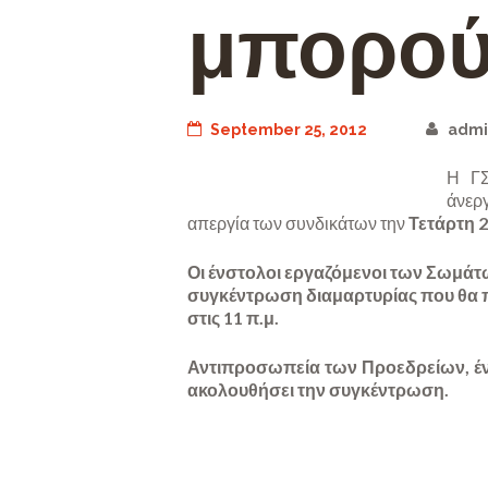
μπορού
September 25, 2012
admi
Η ΓΣ
άνερ
απεργία των συνδικάτων την
Τετάρτη 
Οι ένστολοι εργαζόμενοι των Σωμά
συγκέντρωση διαμαρτυρίας που θα π
στις 11 π.μ.
Αντιπροσωπεία των Προεδρείων, έν
ακολουθήσει την συγκέντρωση.