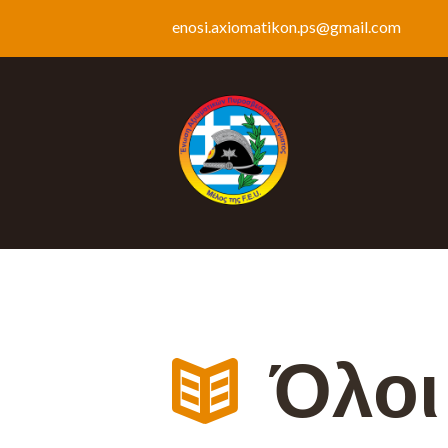
enosi.axiomatikon.ps@gmail.com
Όλοι