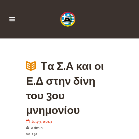
Tα Σ.Α και οι
Ε.Δ στην δίνη
του 3ου
μνημονίου
July 7, 2013
admin
151