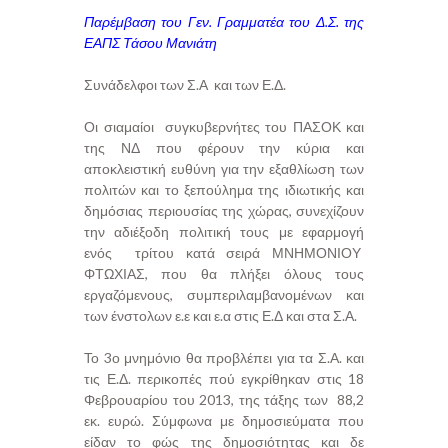
Παρέμβαση του Γεν. Γραμματέα του Δ.Σ. της
ΕΑΠΣ Τάσου Μανιάτη
Συνάδελφοι των Σ.Α και των Ε.Δ.
Οι σιαμαίοι συγκυβερνήτες του ΠΑΣΟΚ και
της ΝΔ που φέρουν την κύρια και
αποκλειστική ευθύνη για την εξαθλίωση των
πολιτών και το ξεπούλημα της ιδιωτικής και
δημόσιας περιουσίας της χώρας, συνεχίζουν
την αδιέξοδη πολιτική τους με εφαρμογή
ενός τρίτου κατά σειρά ΜΝΗΜΟΝΙΟΥ
ΦΤΩΧΙΑΣ, που θα πλήξει όλους τους
εργαζόμενους, συμπεριλαμβανομένων και
των ένστολων ε.ε και ε.α στις Ε.Δ και στα Σ.Α.
Το 3ο μνημόνιο θα προβλέπει για τα Σ.Α. και
τις Ε.Δ. περικοπές πού εγκρίθηκαν στις 18
Φεβρουαρίου του 2013, της τάξης των 88,2
εκ. ευρώ. Σύμφωνα με δημοσιεύματα που
είδαν το φώς της δημοσιότητας και δε