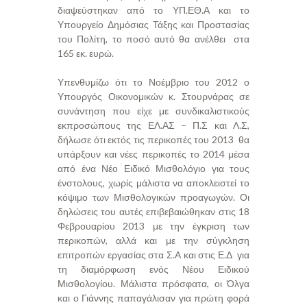
διαψεύστηκαν από το ΥΠ.ΕΘ.Α και το
Υπουργείο Δημόσιας Τάξης και Προστασίας
του Πολίτη, το ποσό αυτό θα ανέλθει στα
165 εκ. ευρώ.
Υπενθυμίζω ότι το Νοέμβριο του 2012 ο
Υπουργός Οικονομικών κ. Στουρνάρας σε
συνάντηση που είχε με συνδικαλιστικούς
εκπροσώπους της ΕΛ.ΑΣ – Π.Σ και Λ.Σ,
δήλωσε ότι εκτός τις περικοπές του 2013 θα
υπάρξουν και νέες περικοπές το 2014 μέσα
από ένα Νέο Ειδικό Μισθολόγιο για τους
ένστολους, χωρίς μάλιστα να αποκλειστεί το
κόψιμο των Μισθολογικών προαγωγών. Οι
δηλώσεις του αυτές επιβεβαιώθηκαν στις 18
Φεβρουαρίου 2013 με την έγκριση των
περικοπών, αλλά και με την σύγκληση
επιτροπών εργασίας στα Σ.Α και στις Ε.Δ για
τη διαμόρφωση ενός Νέου Ειδικού
Μισθολογίου. Μάλιστα πρόσφατα, οι Όλγα
και ο Γιάννης παπαγάλισαν για πρώτη φορά