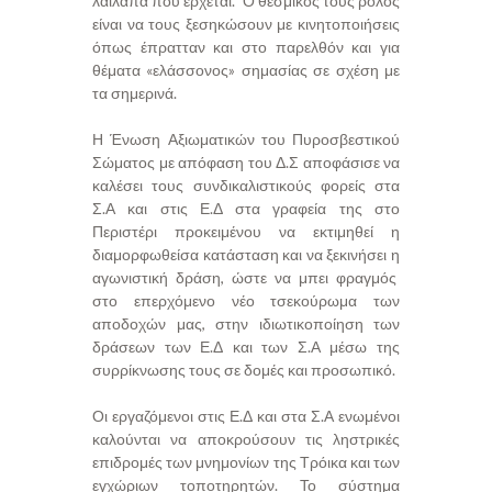
λαίλαπα πού έρχεται. Ο θεσμικός τους ρόλος
είναι να τους ξεσηκώσουν με κινητοποιήσεις
όπως έπρατταν και στο παρελθόν και για
θέματα «ελάσσονος» σημασίας σε σχέση με
τα σημερινά.
Η Ένωση Αξιωματικών του Πυροσβεστικού
Σώματος με απόφαση του Δ.Σ αποφάσισε να
καλέσει τους συνδικαλιστικούς φορείς στα
Σ.Α και στις Ε.Δ στα γραφεία της στο
Περιστέρι προκειμένου να εκτιμηθεί η
διαμορφωθείσα κατάσταση και να ξεκινήσει η
αγωνιστική δράση, ώστε να μπει φραγμός
στο επερχόμενο νέο τσεκούρωμα των
αποδοχών μας, στην ιδιωτικοποίηση των
δράσεων των Ε.Δ και των Σ.Α μέσω της
συρρίκνωσης τους σε δομές και προσωπικό.
Οι εργαζόμενοι στις Ε.Δ και στα Σ.Α ενωμένοι
καλούνται να αποκρούσουν τις ληστρικές
επιδρομές των μνημονίων της Τρόικα και των
εγχώριων τοποτηρητών. Το σύστημα