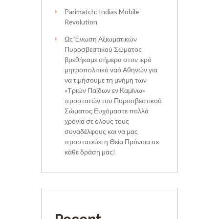
Parimatch: Indias Mobile
Revolution
Ως Ένωση Αξιωματικών
Πυροσβεστικού Σώματος
βρεθήκαμε σήμερα στον ιερό
μητροπολιτικό ναό Αθηνών για
να τιμήσουμε τη μνήμη των
«Τριών Παίδων εν Καμίνω»
προστατών του Πυροσβεστικού
Σώματος Ευχόμαστε πολλά
χρόνια σε όλους τους
συναδέλφους και να μας
προστατεύει η Θεία Πρόνοια σε
κάθε δράση μας!