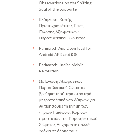
Observations on the Shifting
Soul of the Supporter
Εκδήλωση Κοπής
Πρωτοχρονιάτικης Πίτας –
Ένωσης Αξιωματικών
Πυροσβεστικού Σώματος
Parimatch App Download for
Android APK and iOS
Parimatch: Indias Mobile
Revolution
Ως Ένωση Αξιωματικών
Πυροσβεστικού Σώματος
βρεθήκαμε σήμερα στον ιερό
μητροπολιτικό ναό Αθηνών για
να τιμήσουμε τη μνήμη των
«Τριών Παίδων εν Καμίνω»
προστατών του Πυροσβεστικού
Σώματος Ευχόμαστε πολλά
χρόνια σε όλους τους